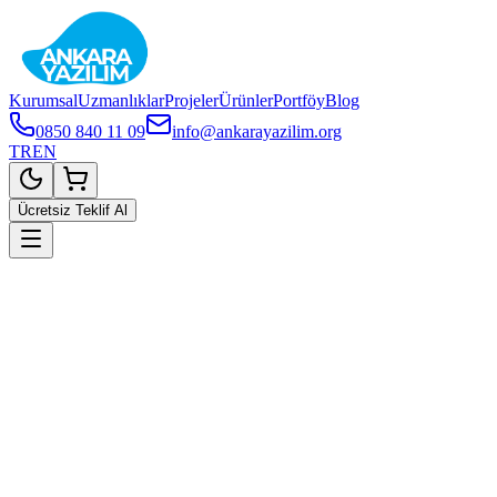
Kurumsal
Uzmanlıklar
Projeler
Ürünler
Portföy
Blog
0850 840 11 09
info@ankarayazilim.org
TR
EN
Ücretsiz Teklif Al