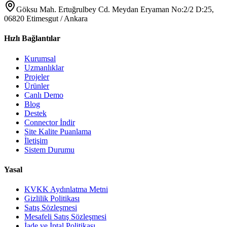
Göksu Mah. Ertuğrulbey Cd. Meydan Eryaman No:2/2 D:25,
06820 Etimesgut / Ankara
Hızlı Bağlantılar
Kurumsal
Uzmanlıklar
Projeler
Ürünler
Canlı Demo
Blog
Destek
Connector İndir
Site Kalite Puanlama
İletişim
Sistem Durumu
Yasal
KVKK Aydınlatma Metni
Gizlilik Politikası
Satış Sözleşmesi
Mesafeli Satış Sözleşmesi
İade ve İptal Politikası