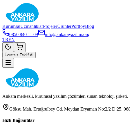
Kurumsal
Uzmanlıklar
Projeler
Ürünler
Portföy
Blog
0850 840 11 09
info@ankarayazilim.org
TR
EN
Ücretsiz Teklif Al
Ankara merkezli, kurumsal yazılım çözümleri sunan teknoloji şirketi.
Göksu Mah. Ertuğrulbey Cd. Meydan Eryaman No:2/2 D:25, 068
Hızlı Bağlantılar