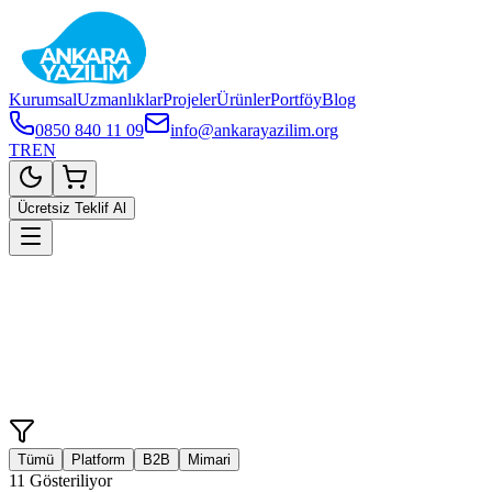
Kurumsal
Uzmanlıklar
Projeler
Ürünler
Portföy
Blog
0850 840 11 09
info@ankarayazilim.org
TR
EN
Ücretsiz Teklif Al
Tümü
Platform
B2B
Mimari
11
Gösteriliyor