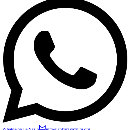
WhatsApp ile Yazın
info@ankarayazilim.org