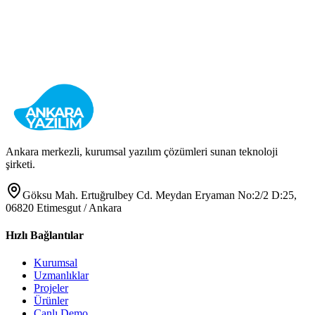
Kurumsal Veri Yedekleme ve Felaket Kurtarma
Veri Güvenliği
Yedekleme
Felaket Kurtarma
Ankara merkezli, kurumsal yazılım çözümleri sunan teknoloji
şirketi.
Göksu Mah. Ertuğrulbey Cd. Meydan Eryaman No:2/2 D:25,
06820 Etimesgut / Ankara
Hızlı Bağlantılar
Kurumsal
Uzmanlıklar
Projeler
Ürünler
Canlı Demo