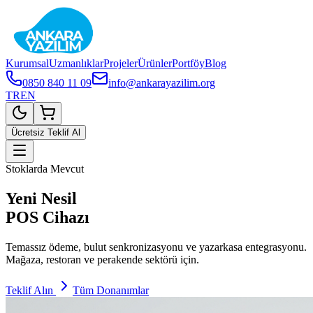
Kurumsal
Uzmanlıklar
Projeler
Ürünler
Portföy
Blog
0850 840 11 09
info@ankarayazilim.org
TR
EN
Ücretsiz Teklif Al
Stoklarda Mevcut
Yeni Nesil
POS Cihazı
Temassız ödeme, bulut senkronizasyonu ve yazarkasa entegrasyonu.
Mağaza, restoran ve perakende sektörü için.
Teklif Alın
Tüm Donanımlar