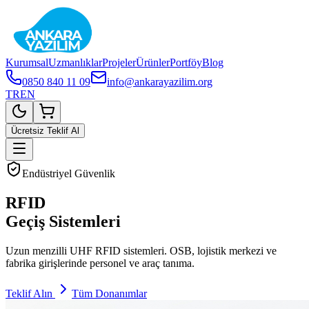
Kurumsal
Uzmanlıklar
Projeler
Ürünler
Portföy
Blog
0850 840 11 09
info@ankarayazilim.org
TR
EN
Ücretsiz Teklif Al
Endüstriyel Güvenlik
RFID
Geçiş Sistemleri
Uzun menzilli UHF RFID sistemleri. OSB, lojistik merkezi ve
fabrika girişlerinde personel ve araç tanıma.
Teklif Alın
Tüm Donanımlar