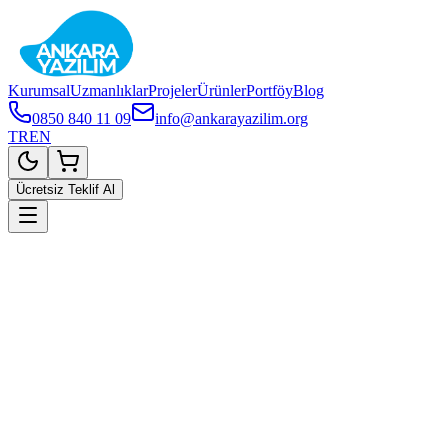
Kurumsal
Uzmanlıklar
Projeler
Ürünler
Portföy
Blog
0850 840 11 09
info@ankarayazilim.org
TR
EN
Ücretsiz Teklif Al