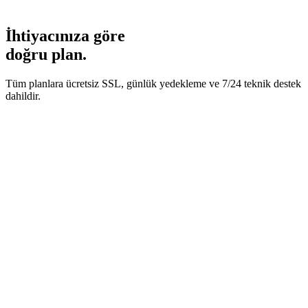
Benchmark Skoru
95/100
İhtiyacınıza göre
doğru plan.
Tüm planlara ücretsiz SSL, günlük yedekleme ve 7/24 teknik destek
dahildir.
10 GB NVMe
1 Web Sitesi
5 E-posta
Ücretsiz SSL
Günlük Yedekleme