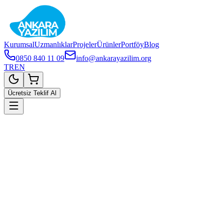
Kurumsal
Uzmanlıklar
Projeler
Ürünler
Portföy
Blog
0850 840 11 09
info@ankarayazilim.org
TR
EN
Ücretsiz Teklif Al