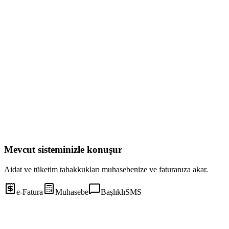
Mevcut sisteminizle konuşur
Aidat ve tüketim tahakkukları muhasebenize ve faturanıza akar.
e-Fatura
Muhasebe
BaşlıklıSMS