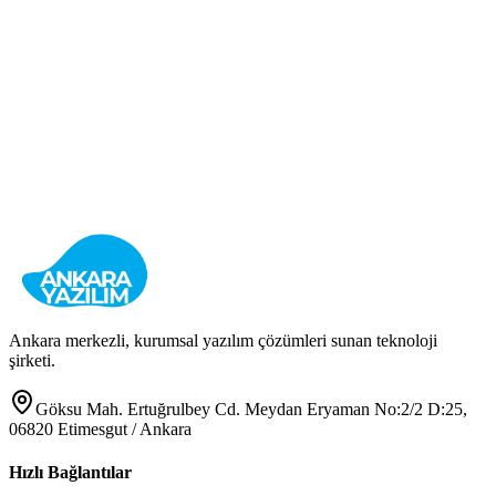
Kurumsal Veri Yedekleme ve Felaket Kurtarma
Veri Güvenliği
Yedekleme
Felaket Kurtarma
Detayları Gör
Ankara merkezli, kurumsal yazılım çözümleri sunan teknoloji
şirketi.
Göksu Mah. Ertuğrulbey Cd. Meydan Eryaman No:2/2 D:25,
06820 Etimesgut / Ankara
Hızlı Bağlantılar