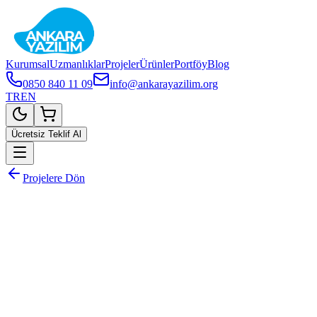
Kurumsal
Uzmanlıklar
Projeler
Ürünler
Portföy
Blog
0850 840 11 09
info@ankarayazilim.org
TR
EN
Ücretsiz Teklif Al
Projelere Dön