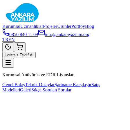
Kurumsal
Uzmanlıklar
Projeler
Ürünler
Portföy
Blog
0850 840 11 09
info@ankarayazilim.org
TR
EN
Ücretsiz Teklif Al
Kurumsal Antivürüs ve EDR Lisansları
Genel Bakış
Teknik Detaylar
Şartname Karşılaştır
Satış
Modelleri
Galeri
Sıkça Sorulan Sorular