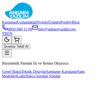
Kurumsal
Uzmanlıklar
Projeler
Ürünler
Portföy
Blog
0850 840 11 09
info@ankarayazilim.org
TR
EN
Ücretsiz Teklif Al
Biyometrik Parmak İzi ve Retina Okuyucu
Genel Bakış
Teknik Detaylar
Şartname Karşılaştır
Satış
Modelleri
Galeri
Sıkça Sorulan Sorular