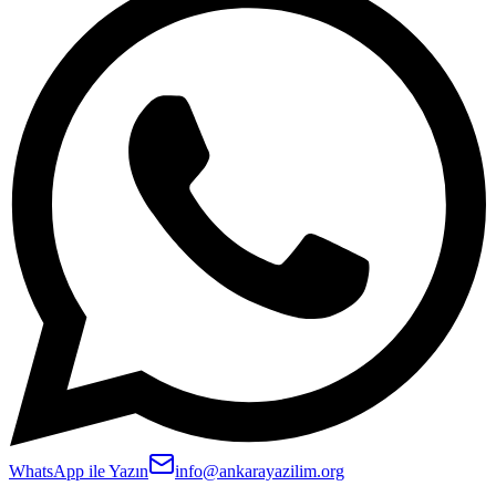
WhatsApp ile Yazın
info@ankarayazilim.org