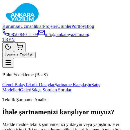
Kurumsal
Uzmanlıklar
Projeler
Ürünler
Portföy
Blog
0850 840 11 09
info@ankarayazilim.org
TR
EN
Ücretsiz Teklif Al
Bulut Yedekleme (BaaS)
Genel Bakış
Teknik Detaylar
Şartname Karşılaştır
Satış
Modelleri
Galeri
Sıkça Sorulan Sorular
Teknik Şartname Analizi
İhale şartnamenizi karşılıyor muyuz?
Madde madde teknik şartnamenizi yükleyin veya yapıştırın. Her
madde için 0–10 puan ve durum etiketi (evet, kısmen, hayır, süre,