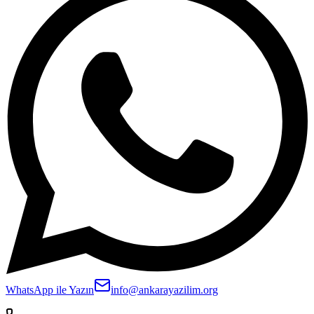
WhatsApp ile Yazın
info@ankarayazilim.org