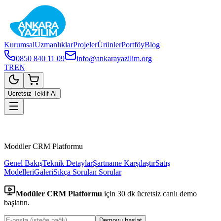
Kurumsal
Uzmanlıklar
Projeler
Ürünler
Portföy
Blog
0850 840 11 09
info@ankarayazilim.org
TR
EN
Modüler CRM Platformu
Demo Talep Et
Ücretsiz Teklif Al
Modüler CRM Platformu
Genel Bakış
Teknik Detaylar
Şartname Karşılaştır
Satış
Modelleri
Galeri
Sıkça Sorulan Sorular
Modüler CRM Platformu
için 30 dk ücretsiz canlı demo
başlatın.
Demoyu başlat