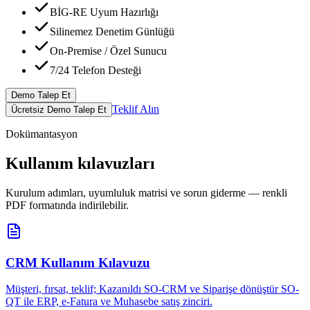
BİG-RE Uyum Hazırlığı
Silinemez Denetim Günlüğü
On-Premise / Özel Sunucu
7/24 Telefon Desteği
Demo Talep Et
Teklif Alın
Ücretsiz Demo Talep Et
Dokümantasyon
Kullanım kılavuzları
Kurulum adımları, uyumluluk matrisi ve sorun giderme — renkli
PDF formatında indirilebilir.
CRM Kullanım Kılavuzu
Müşteri, fırsat, teklif; Kazanıldı SO-CRM ve Siparişe dönüştür SO-
QT ile ERP, e-Fatura ve Muhasebe satış zinciri.