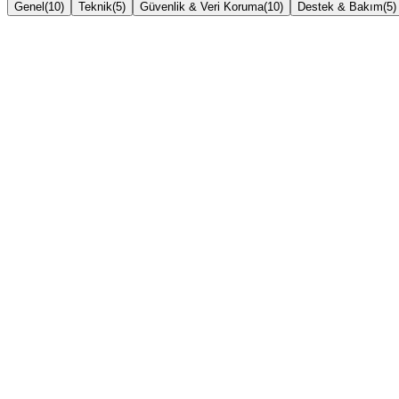
Genel
(
10
)
Teknik
(
5
)
Güvenlik & Veri Koruma
(
10
)
Destek & Bakım
(
5
)
Dedicated sunucu nedir?
VDS ile farkı nedir?
Ne zaman dedicated sunucuya geçmeliyim?