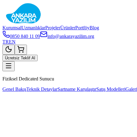
Kurumsal
Uzmanlıklar
Projeler
Ürünler
Portföy
Blog
0850 840 11 09
info@ankarayazilim.org
TR
EN
Ücretsiz Teklif Al
Fiziksel Dedicated Sunucu
Genel Bakış
Teknik Detaylar
Şartname Karşılaştır
Satış Modelleri
Galer