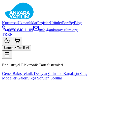
Kurumsal
Uzmanlıklar
Projeler
Ürünler
Portföy
Blog
0850 840 11 09
info@ankarayazilim.org
TR
EN
Ücretsiz Teklif Al
Endüstriyel Elektronik Tartı Sistemleri
Genel Bakış
Teknik Detaylar
Şartname Karşılaştır
Satış
Modelleri
Galeri
Sıkça Sorulan Sorular