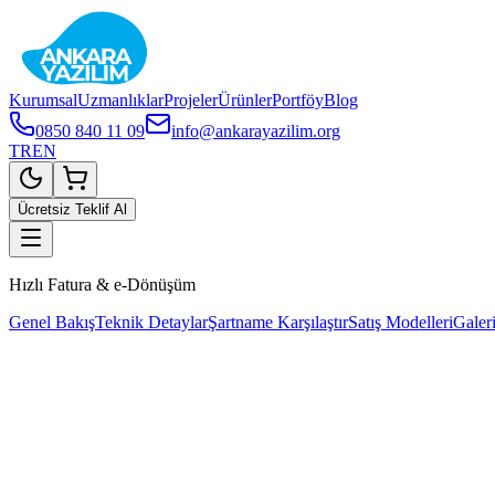
Kurumsal
Uzmanlıklar
Projeler
Ürünler
Portföy
Blog
0850 840 11 09
info@ankarayazilim.org
TR
EN
Ücretsiz Teklif Al
Hızlı Fatura & e-Dönüşüm
Genel Bakış
Teknik Detaylar
Şartname Karşılaştır
Satış Modelleri
Galer