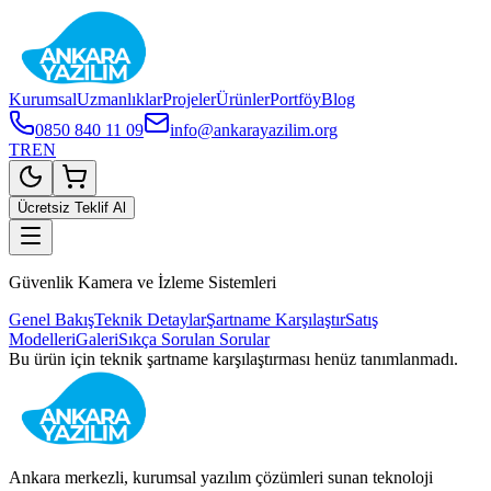
Kurumsal
Uzmanlıklar
Projeler
Ürünler
Portföy
Blog
0850 840 11 09
info@ankarayazilim.org
TR
EN
Ücretsiz Teklif Al
Güvenlik Kamera ve İzleme Sistemleri
Genel Bakış
Teknik Detaylar
Şartname Karşılaştır
Satış
Modelleri
Galeri
Sıkça Sorulan Sorular
Bu ürün için teknik şartname karşılaştırması henüz tanımlanmadı.
Ankara merkezli, kurumsal yazılım çözümleri sunan teknoloji