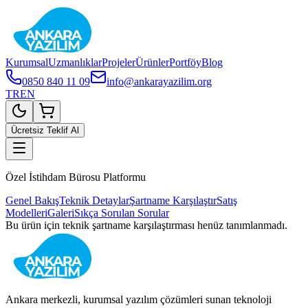
Kurumsal
Uzmanlıklar
Projeler
Ürünler
Portföy
Blog
0850 840 11 09
info@ankarayazilim.org
TR
EN
Ücretsiz Teklif Al
Özel İstihdam Bürosu Platformu
Genel Bakış
Teknik Detaylar
Şartname Karşılaştır
Satış
Modelleri
Galeri
Sıkça Sorulan Sorular
Bu ürün için teknik şartname karşılaştırması henüz tanımlanmadı.
Ankara merkezli, kurumsal yazılım çözümleri sunan teknoloji