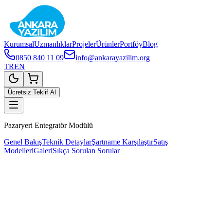
Kurumsal
Uzmanlıklar
Projeler
Ürünler
Portföy
Blog
0850 840 11 09
info@ankarayazilim.org
TR
EN
Ücretsiz Teklif Al
Pazaryeri Entegratör Modülü
Genel Bakış
Teknik Detaylar
Şartname Karşılaştır
Satış
Modelleri
Galeri
Sıkça Sorulan Sorular