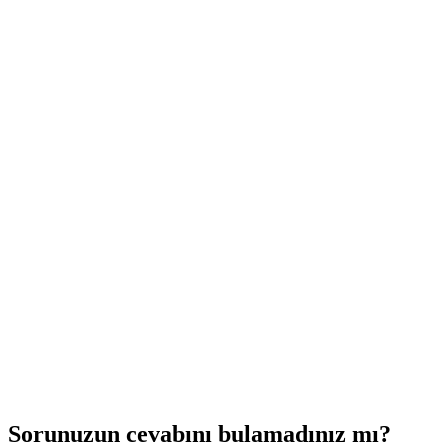
Birden fazla pazaryeri aynı panelden yönetilir mi?
Sorunuzun cevabını bulamadınız mı?