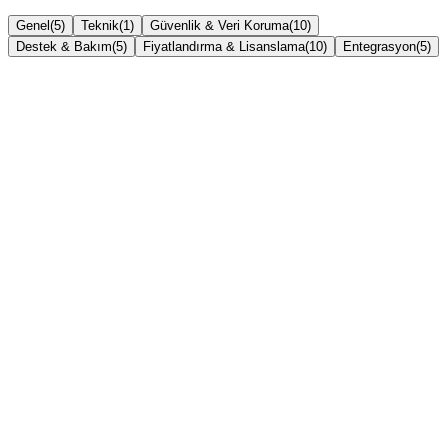
Genel
(
5
)
Teknik
(
1
)
Güvenlik & Veri Koruma
(
10
)
Destek & Bakım
(
5
)
Fiyatlandırma & Lisanslama
(
10
)
Entegrasyon
(
5
)
Pazaryeri Entegratör Modülü nedir?
Mağaza entegrasyonu ne kadar sürer?