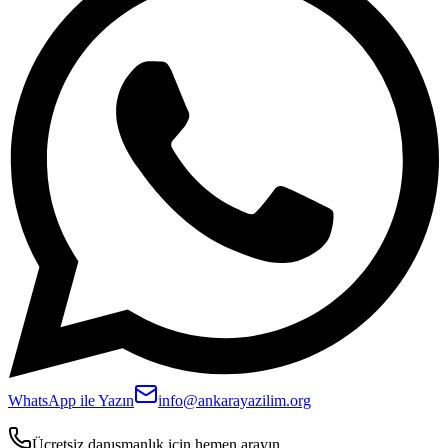
WhatsApp ile Yazın
info@ankarayazilim.org
Ücretsiz danışmanlık için hemen arayın