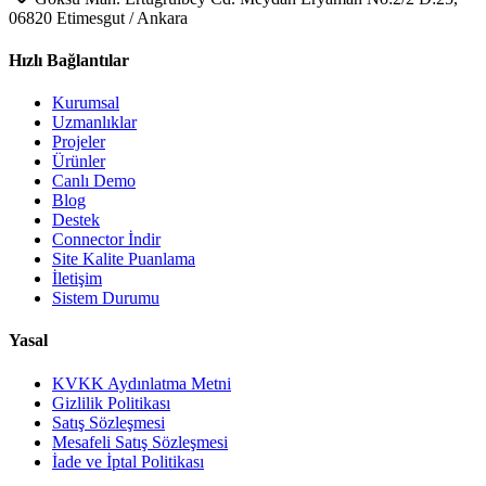
06820 Etimesgut / Ankara
Hızlı Bağlantılar
Kurumsal
Uzmanlıklar
Projeler
Ürünler
Canlı Demo
Blog
Destek
Connector İndir
Site Kalite Puanlama
İletişim
Sistem Durumu
Yasal
KVKK Aydınlatma Metni
Gizlilik Politikası
Satış Sözleşmesi
Mesafeli Satış Sözleşmesi
İade ve İptal Politikası