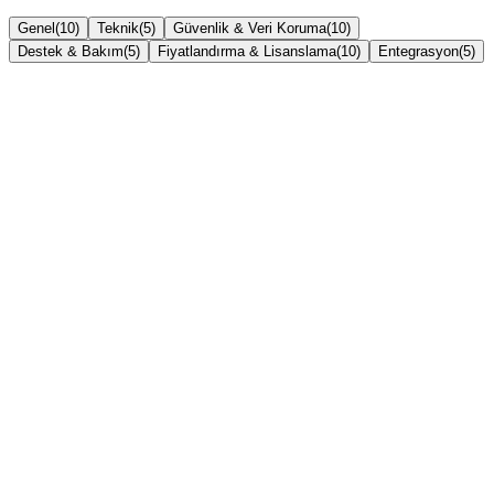
Genel
(
10
)
Teknik
(
5
)
Güvenlik & Veri Koruma
(
10
)
Destek & Bakım
(
5
)
Fiyatlandırma & Lisanslama
(
10
)
Entegrasyon
(
5
)
POS donanımı nedir?
Restoran için hangi set uygun?
Market için hangi set uygun?