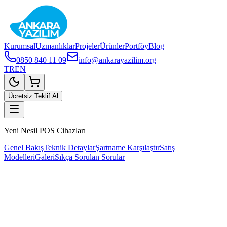
Kurumsal
Uzmanlıklar
Projeler
Ürünler
Portföy
Blog
0850 840 11 09
info@ankarayazilim.org
TR
EN
Ücretsiz Teklif Al
Yeni Nesil POS Cihazları
Genel Bakış
Teknik Detaylar
Şartname Karşılaştır
Satış
Modelleri
Galeri
Sıkça Sorulan Sorular