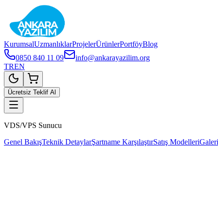
Kurumsal
Uzmanlıklar
Projeler
Ürünler
Portföy
Blog
0850 840 11 09
info@ankarayazilim.org
TR
EN
Ücretsiz Teklif Al
VDS/VPS Sunucu
Genel Bakış
Teknik Detaylar
Şartname Karşılaştır
Satış Modelleri
Galer