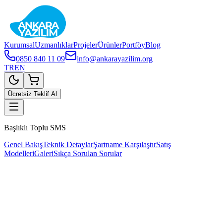
Kurumsal
Uzmanlıklar
Projeler
Ürünler
Portföy
Blog
0850 840 11 09
info@ankarayazilim.org
TR
EN
Ücretsiz Teklif Al
Başlıklı Toplu SMS
Genel Bakış
Teknik Detaylar
Şartname Karşılaştır
Satış
Modelleri
Galeri
Sıkça Sorulan Sorular