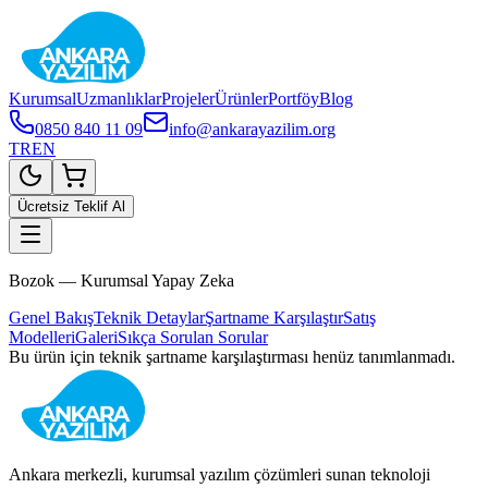
Kurumsal
Uzmanlıklar
Projeler
Ürünler
Portföy
Blog
0850 840 11 09
info@ankarayazilim.org
TR
EN
Ücretsiz Teklif Al
Bozok — Kurumsal Yapay Zeka
Genel Bakış
Teknik Detaylar
Şartname Karşılaştır
Satış
Modelleri
Galeri
Sıkça Sorulan Sorular
Bu ürün için teknik şartname karşılaştırması henüz tanımlanmadı.
Ankara merkezli, kurumsal yazılım çözümleri sunan teknoloji