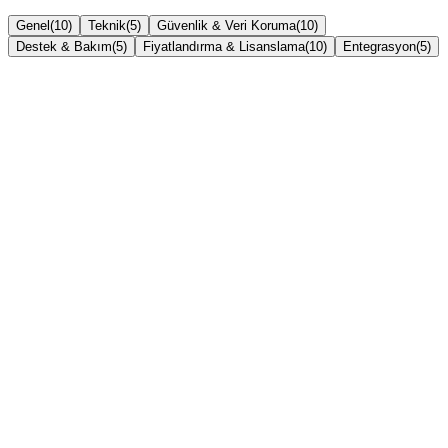
Genel
(
10
)
Teknik
(
5
)
Güvenlik & Veri Koruma
(
10
)
Destek & Bakım
(
5
)
Fiyatlandırma & Lisanslama
(
10
)
Entegrasyon
(
5
)
Yönetilen Bulut nedir?
Kendi sunucumu mu yönetiyorsunuz?