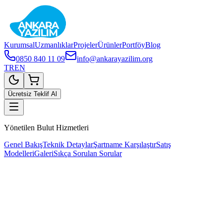
Kurumsal
Uzmanlıklar
Projeler
Ürünler
Portföy
Blog
0850 840 11 09
info@ankarayazilim.org
TR
EN
Ücretsiz Teklif Al
Yönetilen Bulut Hizmetleri
Genel Bakış
Teknik Detaylar
Şartname Karşılaştır
Satış
Modelleri
Galeri
Sıkça Sorulan Sorular