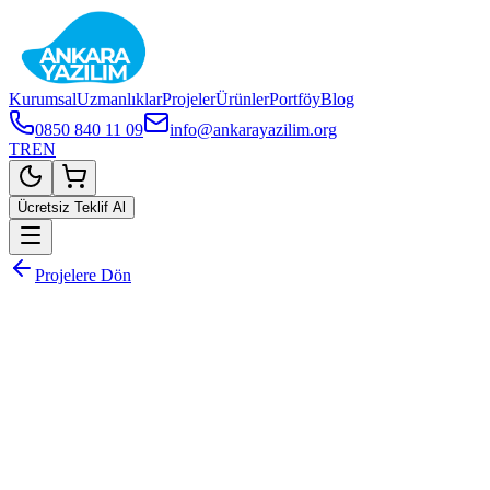
Kurumsal
Uzmanlıklar
Projeler
Ürünler
Portföy
Blog
0850 840 11 09
info@ankarayazilim.org
TR
EN
Ücretsiz Teklif Al
Projelere Dön