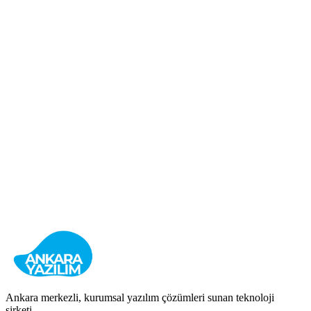
İnsan Kaynakları
İstihdam
Kurumsal
Detayları Gör
OSB Yönetim
Organize Sanayi Bölgeleri Yönetim Sistemi
Sanayi
Yönetim
Tahsilat
Detayları Gör
Ankara merkezli, kurumsal yazılım çözümleri sunan teknoloji
şirketi.