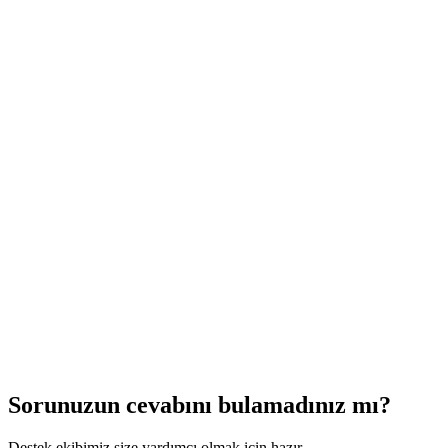
İnternet olmadan çalışır mı?
Sorunuzun cevabını bulamadınız mı?
Destek ekibimiz size yardımcı olmak için hazır.