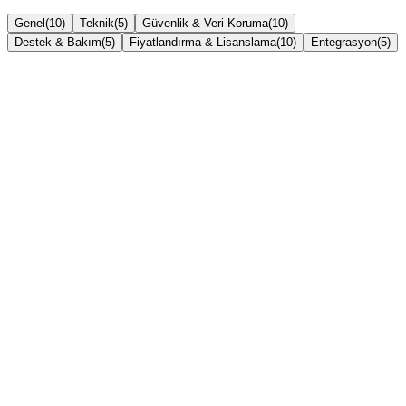
Genel
(
10
)
Teknik
(
5
)
Güvenlik & Veri Koruma
(
10
)
Destek & Bakım
(
5
)
Fiyatlandırma & Lisanslama
(
10
)
Entegrasyon
(
5
)
ACK POS nedir?
Hangi sektörler için uygun?
Tablet ve telefonda çalışır mı?