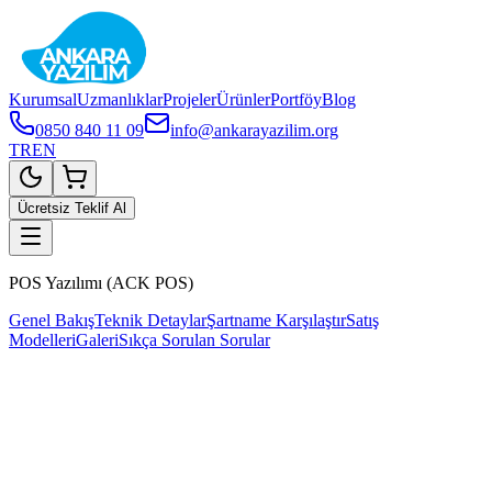
Kurumsal
Uzmanlıklar
Projeler
Ürünler
Portföy
Blog
0850 840 11 09
info@ankarayazilim.org
TR
EN
Ücretsiz Teklif Al
POS Yazılımı (ACK POS)
Genel Bakış
Teknik Detaylar
Şartname Karşılaştır
Satış
Modelleri
Galeri
Sıkça Sorulan Sorular