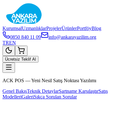
Kurumsal
Uzmanlıklar
Projeler
Ürünler
Portföy
Blog
0850 840 11 09
info@ankarayazilim.org
TR
EN
Ücretsiz Teklif Al
ACK POS — Yeni Nesil Satış Noktası Yazılımı
Genel Bakış
Teknik Detaylar
Şartname Karşılaştır
Satış
Modelleri
Galeri
Sıkça Sorulan Sorular