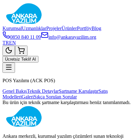
Kurumsal
Uzmanlıklar
Projeler
Ürünler
Portföy
Blog
0850 840 11 09
info@ankarayazilim.org
TR
EN
Ücretsiz Teklif Al
POS Yazılımı (ACK POS)
Genel Bakış
Teknik Detaylar
Şartname Karşılaştır
Satış
Modelleri
Galeri
Sıkça Sorulan Sorular
Bu ürün için teknik şartname karşılaştırması henüz tanımlanmadı.
Ankara merkezli, kurumsal yazılım çözümleri sunan teknoloji